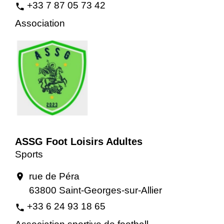
+33 7 87 05 73 42
phone
Association
ASSG Foot Loisirs Adultes
Sports
rue de Péra
location_on
63800 Saint-Georges-sur-Allier
+33 6 24 93 18 65
phone