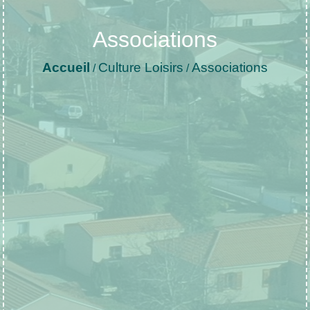
Associations
Accueil
Culture Loisirs
Associations
/
/