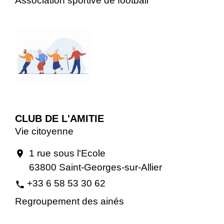
Association sportive de football
CLUB DE L'AMITIE
Vie citoyenne
1 rue sous l'Ecole
location_on
63800 Saint-Georges-sur-Allier
+33 6 58 53 30 62
phone
Regroupement des ainés