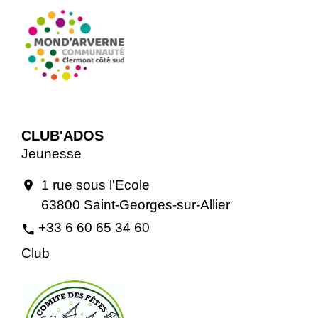
CLUB'ADOS
Jeunesse
1 rue sous l'Ecole
location_on
63800 Saint-Georges-sur-Allier
+33 6 60 65 34 60
phone
Club