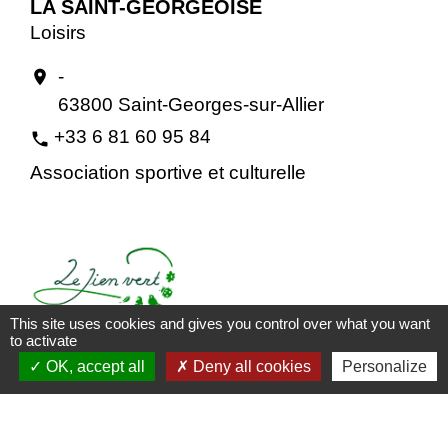
LA SAINT-GEORGEOISE
Loisirs
-
location_on
63800 Saint-Georges-sur-Allier
+33 6 81 60 95 84
phone
Association sportive et culturelle
This site uses cookies and gives you control over what you want
to activate
OK, accept all
Deny all cookies
Personalize
LE LIEN VERT
Environnement