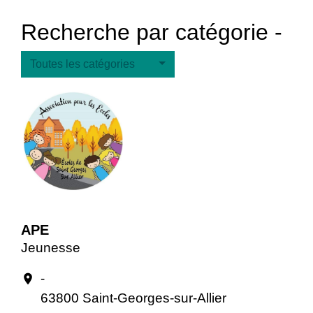
Recherche par catégorie -
Toutes les catégories
APE
Jeunesse
-
location_on
63800 Saint-Georges-sur-Allier