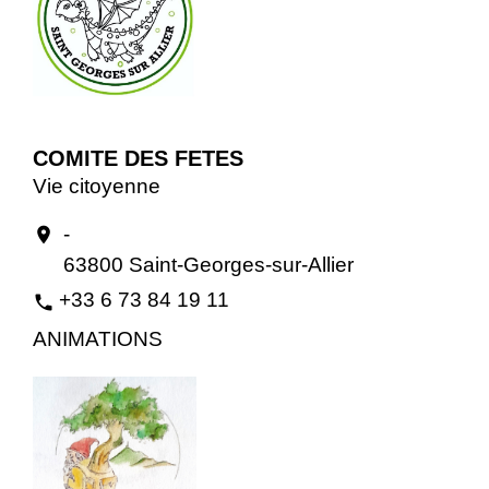
COMITE DES FETES
Vie citoyenne
-
location_on
63800 Saint-Georges-sur-Allier
+33 6 73 84 19 11
phone
ANIMATIONS