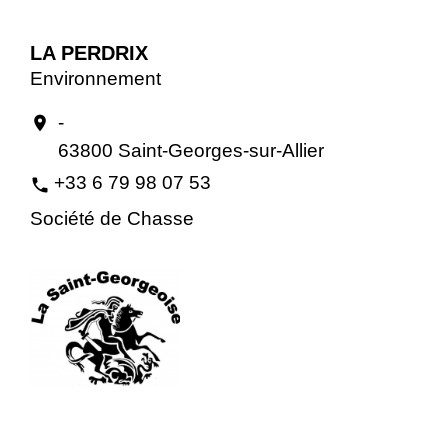
LA PERDRIX
Environnement
-
location_on
63800 Saint-Georges-sur-Allier
+33 6 79 98 07 53
phone
Société de Chasse