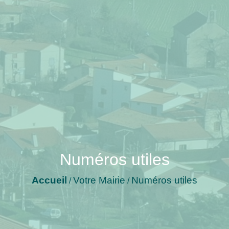
Numéros utiles
Accueil
Votre Mairie
Numéros utiles
/
/