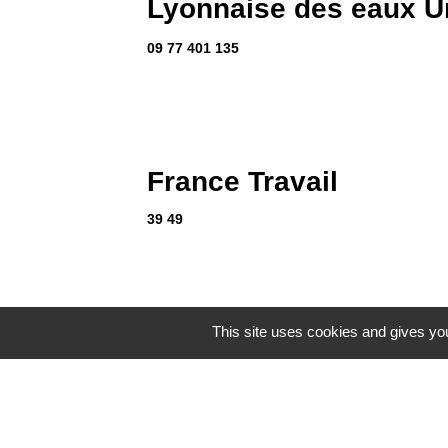
Lyonnaise des eaux U
09 77 401 135
France Travail
39 49
This site uses cookies and gives you
SIVOS Billom
04 73 68 56 04